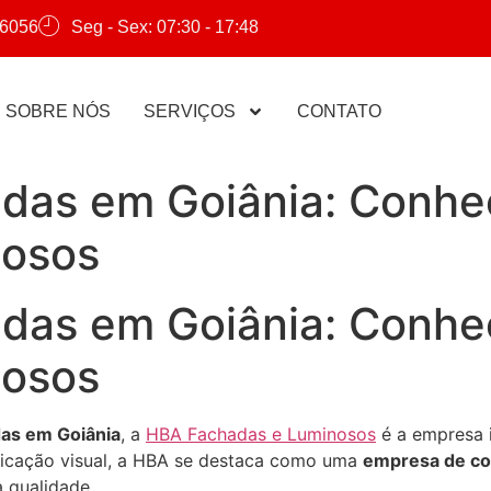
-6056
Seg - Sex: 07:30 - 17:48
SOBRE NÓS
SERVIÇOS
CONTATO
das em Goiânia: Conhe
nosos
das em Goiânia: Conhe
nosos
das em Goiânia
, a
HBA Fachadas e Luminosos
é a empresa 
icação visual, a HBA se destaca como uma
empresa de co
 qualidade.